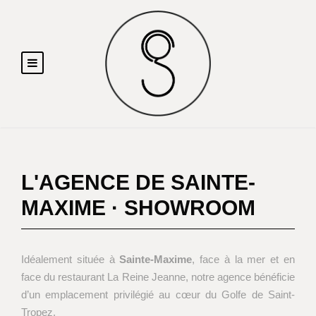
L'AGENCE DE SAINTE-
MAXIME · SHOWROOM
Idéalement située à
Sainte-Maxime
, face à la mer et en
face du restaurant La Reine Jeanne, notre agence bénéficie
d’un emplacement privilégié au cœur du Golfe de Saint-
Tropez.