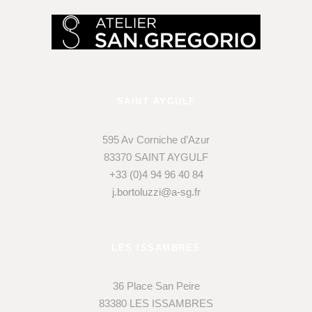
SAINT AYGULF
595 Av Corniche d’Azur
83370 SAINT AYGULF
+33 (0)4 94 96 40 84
j.bortoluzzi@a-sg.fr
LES ISSAMBRES
36 Place San Peire
83380 LES ISSAMBRES