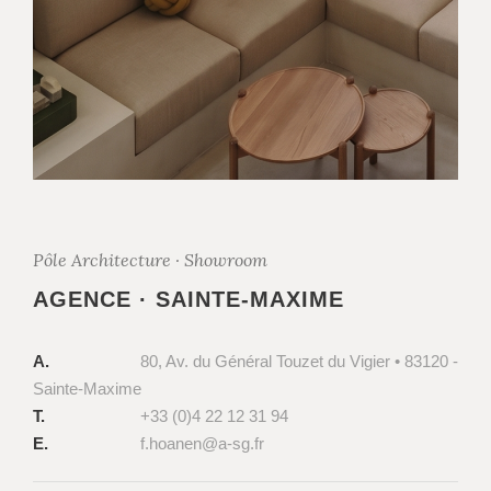
Pôle Architecture · Showroom
AGENCE · SAINTE-MAXIME
A.
80, Av. du Général Touzet du Vigier • 83120 -
Sainte-Maxime
T.
+33 (0)4 22 12 31 94
E.
f.hoanen@a-sg.fr