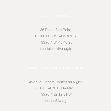
LES ISSAMBRES
36 Place San Peire
83380 LES ISSAMBRES
+33 (0)4 94 45 46 25
j.bortoluzzi@a-sg.fr
SAINTE-MAXIME SHOWROOM
Avenue Général Touzet du Vigier
83120 SAINTE-MAXIME
+33 (0)4 22 12 31 94
f.hoanen@a-sg.fr