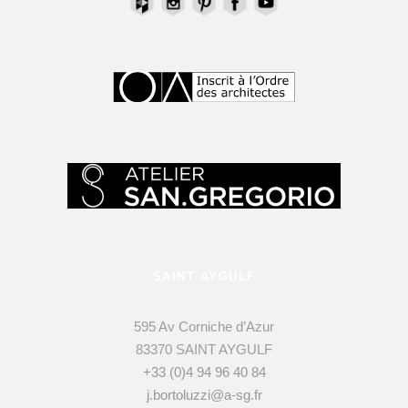
SAINT AYGULF
595 Av Corniche d’Azur
83370 SAINT AYGULF
+33 (0)4 94 96 40 84
j.bortoluzzi@a-sg.fr