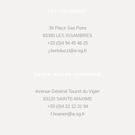
LES ISSAMBRES
36 Place San Peire
83380 LES ISSAMBRES
+33 (0)4 94 45 46 25
j.bortoluzzi@a-sg.fr
SAINTE-MAXIME SHOWROOM
Avenue Général Touzet du Vigier
83120 SAINTE-MAXIME
+33 (0)4 22 12 31 94
f.hoanen@a-sg.fr