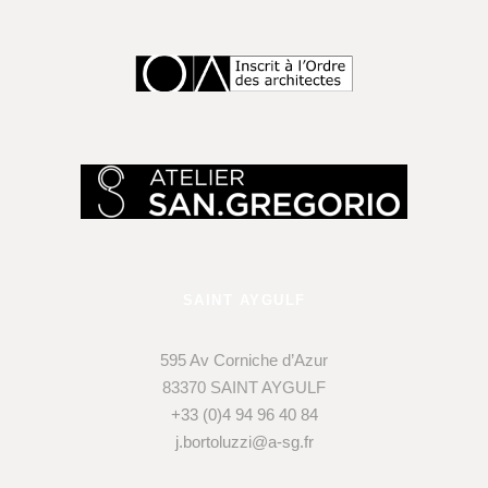
SAINT AYGULF
595 Av Corniche d’Azur
83370 SAINT AYGULF
+33 (0)4 94 96 40 84
j.bortoluzzi@a-sg.fr