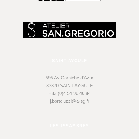
SAINT AYGULF
595 Av Corniche d’Azur
83370 SAINT AYGULF
+33 (0)4 94 96 40 84
j.bortoluzzi@a-sg.fr
LES ISSAMBRES