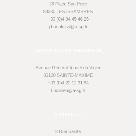
36 Place San Peire
83380 LES ISSAMBRES
+33 (0)4 94 45 46 25
j.bortoluzzi@a-sg.fr
SAINTE-MAXIME SHOWROOM
Avenue Général Touzet du Vigier
83120 SAINTE-MAXIME
+33 (0)4 22 12 31 94
f.hoanen@a-sg.fr
MARSEILLE
8 Rue Sainte