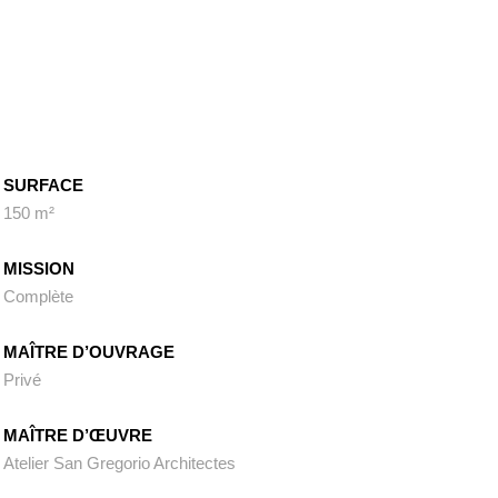
SURFACE
150 m²
MISSION
Complète
MAÎTRE D’OUVRAGE
Privé
MAÎTRE D’ŒUVRE
Atelier San Gregorio Architectes