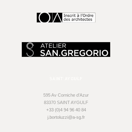
SAINT AYGULF
595 Av Corniche d’Azur
83370 SAINT AYGULF
+33 (0)4 94 96 40 84
j.bortoluzzi@a-sg.fr