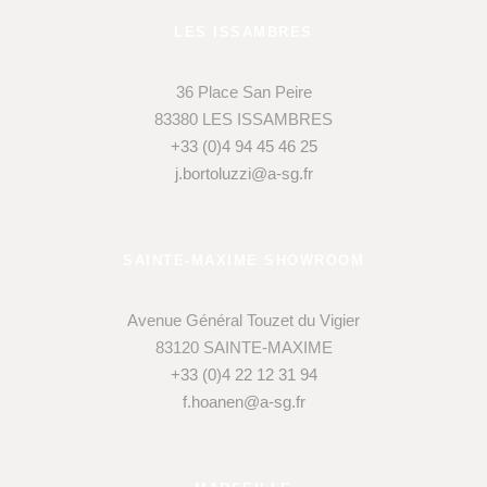
LES ISSAMBRES
36 Place San Peire
83380 LES ISSAMBRES
+33 (0)4 94 45 46 25
j.bortoluzzi@a-sg.fr
SAINTE-MAXIME SHOWROOM
Avenue Général Touzet du Vigier
83120 SAINTE-MAXIME
+33 (0)4 22 12 31 94
f.hoanen@a-sg.fr