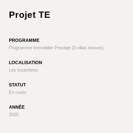
Projet TE
PROGRAMME
Programme Immobilier Prestige (3 villas neuves)
LOCALISATION
Les Issambres
STATUT
En cours
ANNÉE
2025