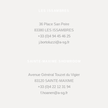
LES ISSAMBRES
36 Place San Peire
83380 LES ISSAMBRES
+33 (0)4 94 45 46 25
j.bortoluzzi@a-sg.fr
SAINTE-MAXIME SHOWROOM
Avenue Général Touzet du Vigier
83120 SAINTE-MAXIME
+33 (0)4 22 12 31 94
f.hoanen@a-sg.fr