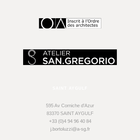
SAINT AYGULF
595 Av Corniche d’Azur
83370 SAINT AYGULF
+33 (0)4 94 96 40 84
j.bortoluzzi@a-sg.fr