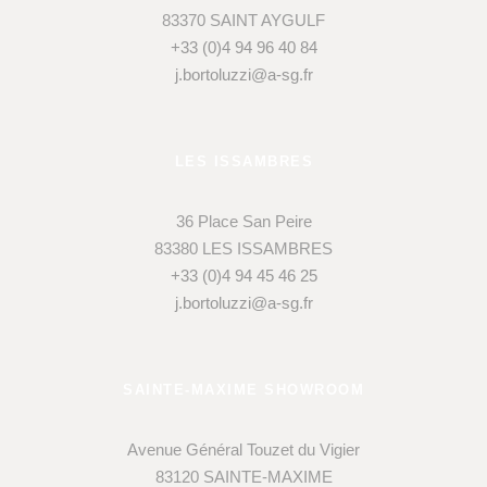
83370 SAINT AYGULF
+33 (0)4 94 96 40 84
j.bortoluzzi@a-sg.fr
LES ISSAMBRES
36 Place San Peire
83380 LES ISSAMBRES
+33 (0)4 94 45 46 25
j.bortoluzzi@a-sg.fr
SAINTE-MAXIME SHOWROOM
Avenue Général Touzet du Vigier
83120 SAINTE-MAXIME