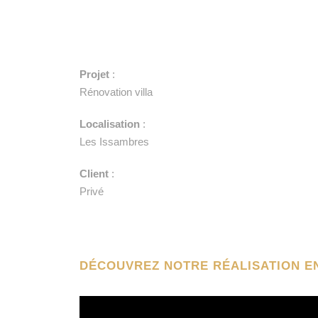
Projet
:
Rénovation villa
Localisation
:
Les Issambres
Client
:
Privé
DÉCOUVREZ NOTRE RÉALISATION EN