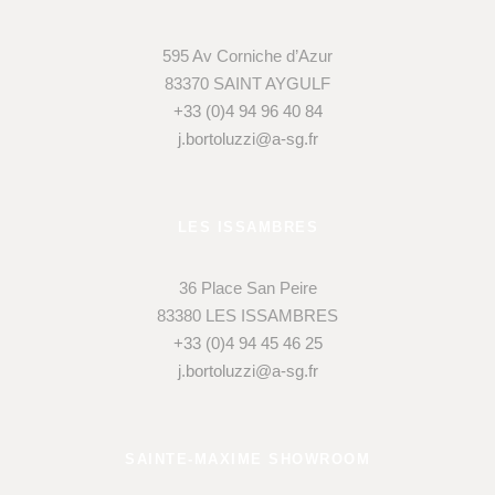
595 Av Corniche d’Azur
83370 SAINT AYGULF
+33 (0)4 94 96 40 84
j.bortoluzzi@a-sg.fr
LES ISSAMBRES
36 Place San Peire
83380 LES ISSAMBRES
+33 (0)4 94 45 46 25
j.bortoluzzi@a-sg.fr
SAINTE-MAXIME SHOWROOM