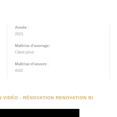
Année
:
2021
Maîtrise d’ouvrage
:
Client privé
Maîtrise d’oeuvre
:
ASG
 VIDÉO - RÉNOVATION RENOVATION BI