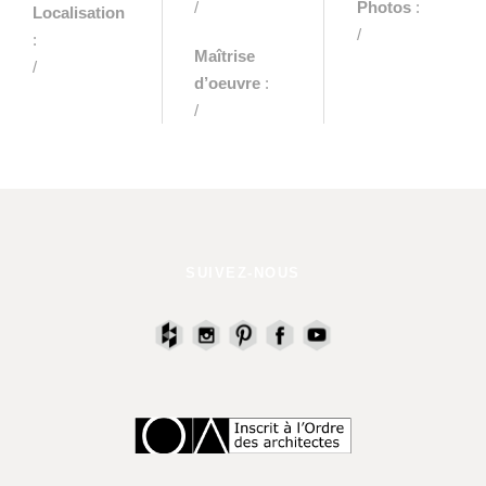
/
Photos
:
Localisation
/
:
Maîtrise
/
d’oeuvre
:
/
SUIVEZ-NOUS