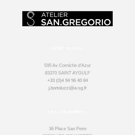
SAINT AYGULF
595 Av Corniche d’Azur
83370 SAINT AYGULF
+33 (0)4 94 96 40 84
j.bortoluzzi@a-sg.fr
LES ISSAMBRES
36 Place San Peire