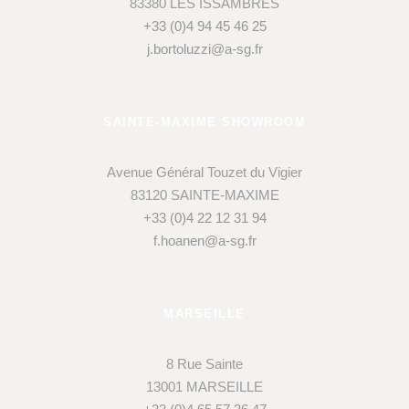
83380 LES ISSAMBRES
+33 (0)4 94 45 46 25
j.bortoluzzi@a-sg.fr
SAINTE-MAXIME SHOWROOM
Avenue Général Touzet du Vigier
83120 SAINTE-MAXIME
+33 (0)4 22 12 31 94
f.hoanen@a-sg.fr
MARSEILLE
8 Rue Sainte
13001 MARSEILLE