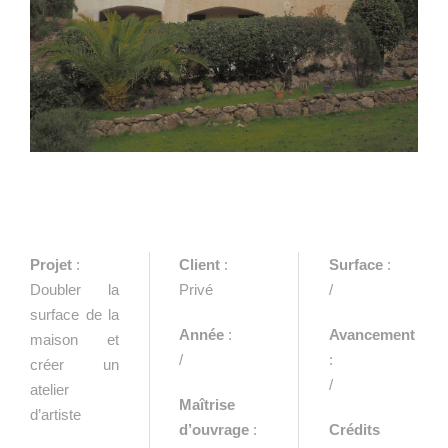
Projet
:
Client
:
Surface
:
Doubler la
Privé
/
surface de la
Année
:
Avancement
maison et
/
:
créer un
/
atelier
Maîtrise
d’artiste
d’ouvrage
:
Crédits