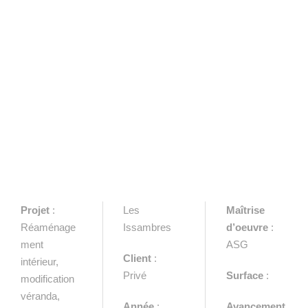
Projet
:
Les
Maîtrise
Réaménage
Issambres
d’oeuvre
:
ment
ASG
Client
:
intérieur,
Privé
Surface
:
modification
véranda,
Année
:
Avancement