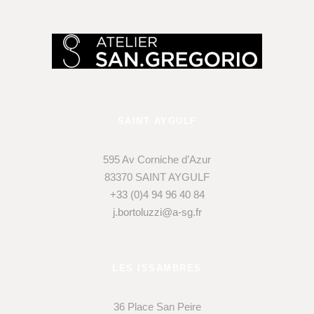
SAINT AYGULF
595 Av Corniche d’Azur
83370 SAINT AYGULF
+33 (0)4 94 96 40 84
j.bortoluzzi@a-sg.fr
LES ISSAMBRES
36 Place San Peire