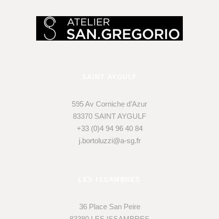
SAINT AYGULF
595 Av Corniche d’Azur
83370 SAINT AYGULF
+33 (0)4 94 96 40 84
j.bortoluzzi@a-sg.fr
LES ISSAMBRES
36 Place San Peire
83380 LES ISSAMBRES