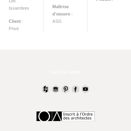
Les
Maîtrise
Issambres
d’oeuvre
:
Client
:
ASG
Privé
SUIVEZ-NOUS