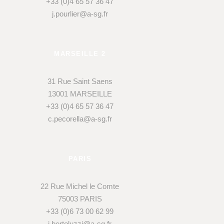
+33 (0)4 65 57 36 47
j.pourlier@a-sg.fr
MARSEILLE 2
31 Rue Saint Saens
13001 MARSEILLE
+33 (0)4 65 57 36 47
c.pecorella@a-sg.fr
PARIS
22 Rue Michel le Comte
75003 PARIS
+33 (0)6 73 00 62 99
j.bortoluzzi@a-sg.fr