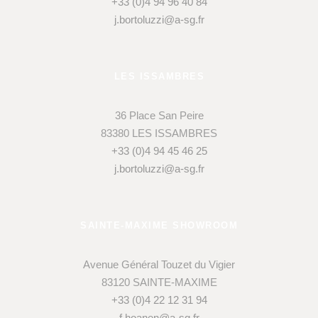
+33 (0)4 94 96 40 84
j.bortoluzzi@a-sg.fr
LES ISSAMBRES
36 Place San Peire
83380 LES ISSAMBRES
+33 (0)4 94 45 46 25
j.bortoluzzi@a-sg.fr
SAINTE-MAXIME SHOWROOM
Avenue Général Touzet du Vigier
83120 SAINTE-MAXIME
+33 (0)4 22 12 31 94
f.hoanen@a-sg.fr