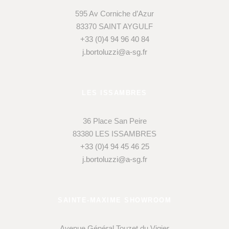
595 Av Corniche d’Azur
83370 SAINT AYGULF
+33 (0)4 94 96 40 84
j.bortoluzzi@a-sg.fr
LES ISSAMBRES
36 Place San Peire
83380 LES ISSAMBRES
+33 (0)4 94 45 46 25
j.bortoluzzi@a-sg.fr
SAINTE-MAXIME SHOWROOM
Avenue Général Touzet du Vigier