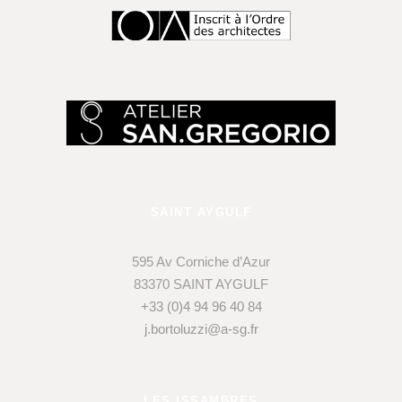
SAINT AYGULF
595 Av Corniche d’Azur
83370 SAINT AYGULF
+33 (0)4 94 96 40 84
j.bortoluzzi@a-sg.fr
LES ISSAMBRES