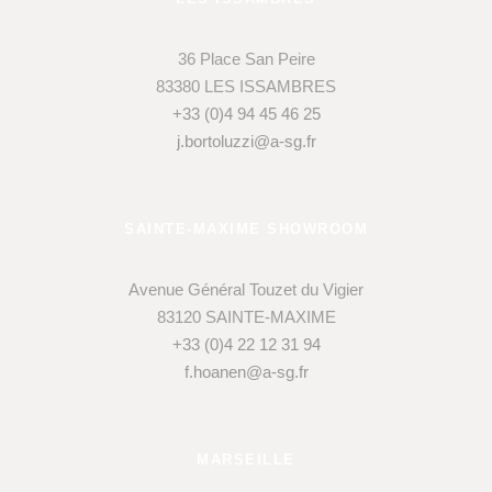
36 Place San Peire
83380 LES ISSAMBRES
+33 (0)4 94 45 46 25
j.bortoluzzi@a-sg.fr
SAINTE-MAXIME SHOWROOM
Avenue Général Touzet du Vigier
83120 SAINTE-MAXIME
+33 (0)4 22 12 31 94
f.hoanen@a-sg.fr
MARSEILLE