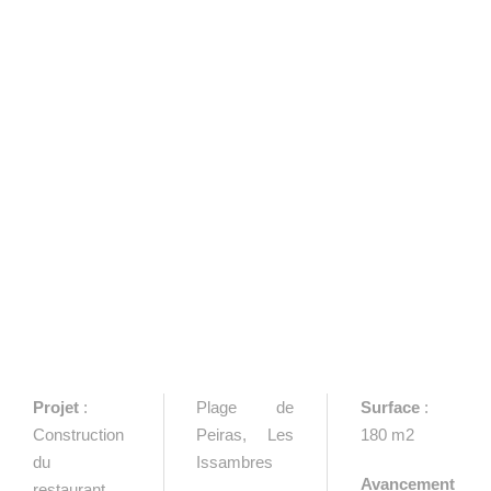
Projet
:
Plage de
Surface
:
Construction
Peiras, Les
180 m2
du
Issambres
Avancement
restaurant,